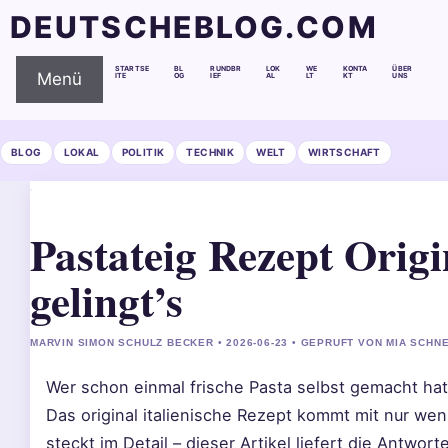
DEUTSCHEBLOG.COM
STARTSE
BL
RUNDBR
LOK
WE
KONTA
ÜBER
Menü
ITE
OG
IEF
AL
LT
KT
UNS
BLOG
LOKAL
POLITIK
TECHNIK
WELT
WIRTSCHAFT
Pastateig Rezept Origin
gelingt’s
MARVIN SIMON SCHULZ BECKER • 2026-06-23 • GEPRUFT VON MIA SCHN
Wer schon einmal frische Pasta selbst gemacht hat,
Das original italienische Rezept kommt mit nur wen
steckt im Detail – dieser Artikel liefert die Antwor