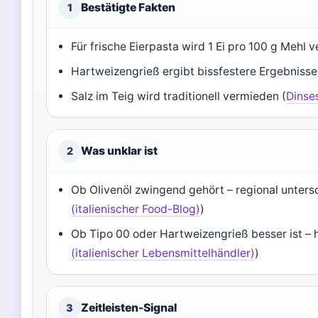
Bestätigte Fakten
1
Für frische Eierpasta wird 1 Ei pro 100 g Mehl 
Hartweizengrieß ergibt bissfestere Ergebnisse
Salz im Teig wird traditionell vermieden (
Dinses
Was unklar ist
2
Ob Olivenöl zwingend gehört – regional untersc
(italienischer Food-Blog)
)
Ob Tipo 00 oder Hartweizengrieß besser ist – 
(italienischer Lebensmittelhändler)
)
Zeitleisten-Signal
3