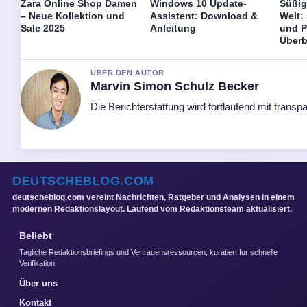
Zara Online Shop Damen
Windows 10 Update-
Süßig
– Neue Kollektion und
Assistent: Download &
Welt:
Sale 2025
Anleitung
und P
Überb
UBER DEN AUTOR
Marvin Simon Schulz Becker
Die Berichterstattung wird fortlaufend mit transpa
DEUTSCHEBLOG.COM
deutscheblog.com vereint Nachrichten, Ratgeber und Analysen in einem
modernen Redaktionslayout. Laufend vom Redaktionsteam aktualisiert.
Beliebt
Tagliche Redaktionsbriefings und Vertrauensressourcen, kuratiert fur schnelle
Verifikation.
Über uns
Kontakt