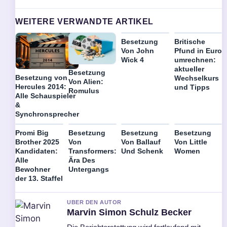
WEITERE VERWANDTE ARTIKEL
Besetzung
Britische
Von John
Pfund in Euro
Wick 4
umrechnen:
aktueller
Besetzung
Besetzung von
Wechselkurs
Von Alien:
Hercules 2014:
und Tipps
Romulus
Alle Schauspieler
&
Synchronsprecher
Promi Big
Besetzung
Besetzung
Besetzung
Brother 2025
Von
Von Ballauf
Von Little
Kandidaten:
Transformers:
Und Schenk
Women
Alle
Ära Des
Bewohner
Untergangs
der 13. Staffel
UBER DEN AUTOR
Marvin Simon Schulz Becker