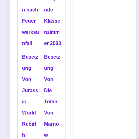
n nach
nde
Feuer
Klasse
werksu
nzimm
nfall
er 2003
Besetz
Besetz
ung
ung
Von
Von
Jurass
Die
ic
Toten
World
Von
Rebirt
Marno
h
w