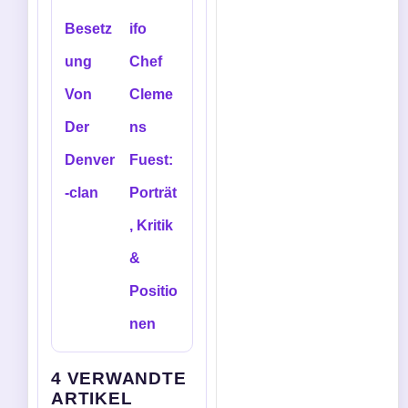
Besetz
ifo
ung
Chef
Von
Cleme
Der
ns
Denver
Fuest:
-clan
Porträt
, Kritik
&
Positio
nen
4 VERWANDTE
ARTIKEL