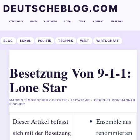
DEUTSCHEBLOG.COM
STARTSEITE
BLOG
RUNDBRIEF
LOKAL
WELT
KONTAKT
ÜBER UNS
BLOG
LOKAL
POLITIK
TECHNIK
WELT
WIRTSCHAFT
Besetzung Von 9-1-1:
Lone Star
MARVIN SIMON SCHULZ BECKER • 2025-10-04 • GEPRUFT VON HANNAH
FISCHER
Dieser Artikel befasst
Ensemble aus
sich mit der Besetzung
renommierten