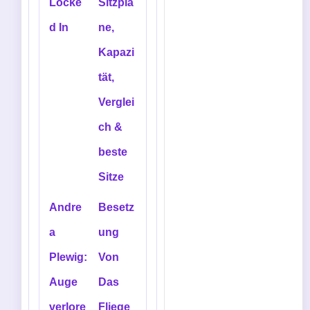
Locke
Sitzplä
d In
ne,
Kapazi
tät,
Verglei
ch &
beste
Sitze
Andre
Besetz
a
ung
Plewig:
Von
Auge
Das
verlore
Fliege