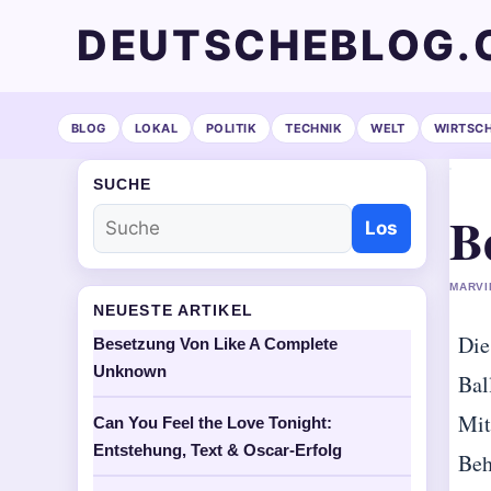
DEUTSCHEBLOG.
BLOG
LOKAL
POLITIK
TECHNIK
WELT
WIRTSC
SUCHE
B
Los
MARVI
NEUESTE ARTIKEL
Die
Besetzung Von Like A Complete
Unknown
Bal
Mit
Can You Feel the Love Tonight:
Entstehung, Text & Oscar-Erfolg
Beh