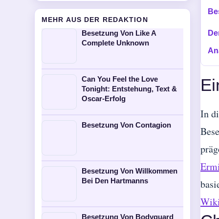
Be
MEHR AUS DER REDAKTION
Besetzung Von Like A
De
Complete Unknown
An
Can You Feel the Love
Ei
Tonight: Entstehung, Text &
Oscar-Erfolg
In d
Besetzung Von Contagion
Bese
präg
Ermi
Besetzung Von Willkommen
Bei Den Hartmanns
basi
Wiki
Besetzung Von Bodyguard