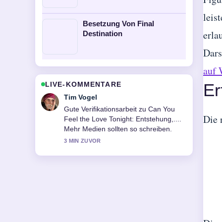
leis
Besetzung Von Final
erla
Destination
Dars
auf 
LIVE-KOMMENTARE
Er
Mila Kruger
Starke Einordnung zu Besetzung Von
Die 
Contagion. Das ist die klarste
Zusammenfassung, die ich heute
gesehen habe.
5 MIN ZUVOR