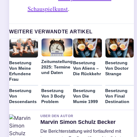
Schauspielkunst
.
WEITERE VERWANDTE ARTIKEL
Zeitumstellung
Besetzung
Besetzung
Besetzung
2025: Termine
Von Meine
Von Aliens –
Von Doctor
und Daten
Erfundene
Die Rückkehr
Strange
Frau
Besetzung
Besetzung
Besetzung
Besetzung
Von
Von 3 Body
Von Die
Von Final
Descendants
Problem
Mumie 1999
Destination
UBER DEN AUTOR
Marvin Simon Schulz Becker
Die Berichterstattung wird fortlaufend mit