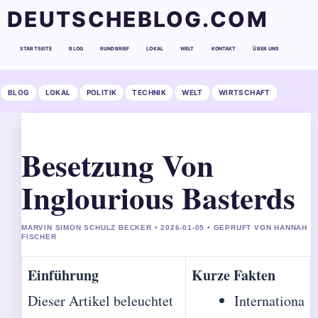
DEUTSCHEBLOG.COM
STARTSEITE
BLOG
RUNDBRIEF
LOKAL
WELT
KONTAKT
ÜBER UNS
BLOG
LOKAL
POLITIK
TECHNIK
WELT
WIRTSCHAFT
Besetzung Von
Inglourious Basterds
MARVIN SIMON SCHULZ BECKER • 2026-01-05 • GEPRUFT VON HANNAH
FISCHER
Einführung
Kurze Fakten
Dieser Artikel beleuchtet
Internationa