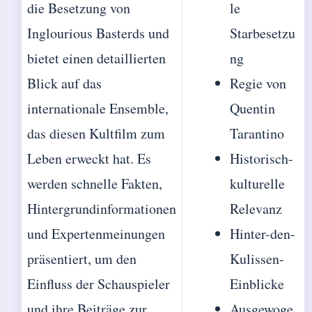
die Besetzung von
le
Inglourious Basterds und
Starbesetzu
bietet einen detaillierten
ng
Blick auf das
Regie von
internationale Ensemble,
Quentin
das diesen Kultfilm zum
Tarantino
Leben erweckt hat. Es
Historisch-
werden schnelle Fakten,
kulturelle
Hintergrundinformationen
Relevanz
und Expertenmeinungen
Hinter-den-
präsentiert, um den
Kulissen-
Einfluss der Schauspieler
Einblicke
und ihre Beiträge zur
Ausgewoge