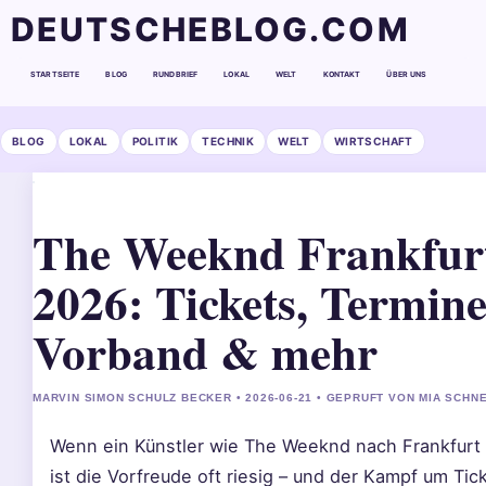
DEUTSCHEBLOG.COM
STARTSEITE
BLOG
RUNDBRIEF
LOKAL
WELT
KONTAKT
ÜBER UNS
BLOG
LOKAL
POLITIK
TECHNIK
WELT
WIRTSCHAFT
The Weeknd Frankfur
2026: Tickets, Termine
Vorband & mehr
MARVIN SIMON SCHULZ BECKER • 2026-06-21 • GEPRUFT VON MIA SCHN
Wenn ein Künstler wie The Weeknd nach Frankfurt
ist die Vorfreude oft riesig – und der Kampf um Tic