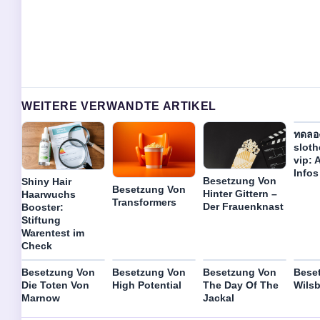
WEITERE VERWANDTE ARTIKEL
ทดลอง
slot
vip: 
Infos
Besetzung Von
Shiny Hair
Besetzung Von
Hinter Gittern –
Haarwuchs
Transformers
Der Frauenknast
Booster:
Stiftung
Warentest im
Check
Besetzung Von
Besetzung Von
Besetzung Von
Bese
Die Toten Von
High Potential
The Day Of The
Wils
Marnow
Jackal