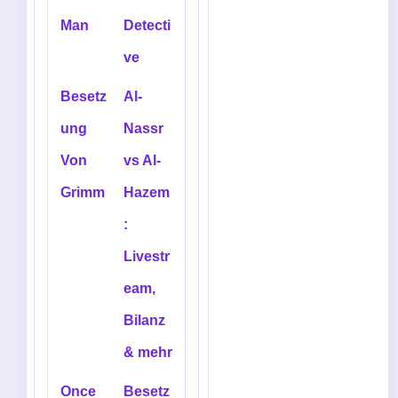
Man
Detecti
ve
Besetz
Al-
ung
Nassr
Von
vs Al-
Grimm
Hazem
:
Livestr
eam,
Bilanz
& mehr
Once
Besetz