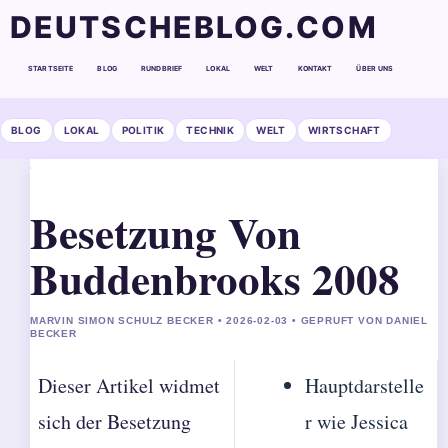
DEUTSCHEBLOG.COM
STARTSEITE
BLOG
RUNDBRIEF
LOKAL
WELT
KONTAKT
ÜBER UNS
BLOG
LOKAL
POLITIK
TECHNIK
WELT
WIRTSCHAFT
Besetzung Von
Buddenbrooks 2008
MARVIN SIMON SCHULZ BECKER • 2026-02-03 • GEPRUFT VON DANIEL
BECKER
Dieser Artikel widmet
Hauptdarstelle
sich der Besetzung
r wie Jessica