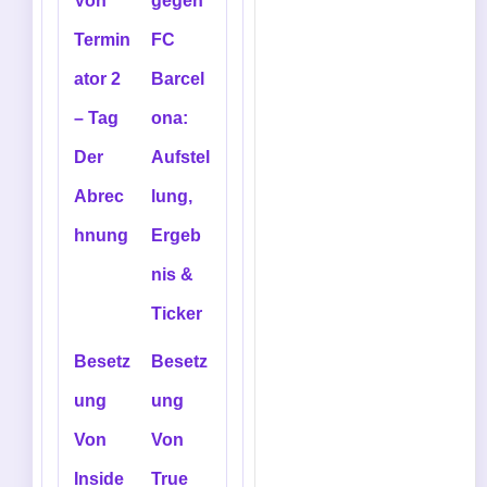
Von
gegen
Termin
FC
ator 2
Barcel
– Tag
ona:
Der
Aufstel
Abrec
lung,
hnung
Ergeb
nis &
Ticker
Besetz
Besetz
ung
ung
Von
Von
Inside
True