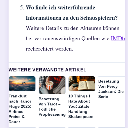
Wo finde ich weiterführende
Informationen zu den Schauspielern?
Weitere Details zu den Akteuren können
bei vertrauenswürdigen Quellen wie
IMDb
recherchiert werden.
WEITERE VERWANDTE ARTIKEL
Besetzung
Von Percy
Jackson: Die
Frankfurt
10 Things I
Serie
Besetzung
nach Hanoi
Hate About
Von Tarot –
Flüge 2025:
You: Zitate,
Tödliche
Airlines,
Handlung,
Prophezeiung
Preise &
Shakespeare
Dauer