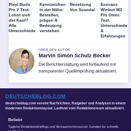
Pixel Buds
Kennzeichen
Besetzung
Ecovacs
Pro 2 Test:
in der Nähe:
Von Scandal
Winbot W2
Lohnt sich
Bestellen,
Pro Omni:
der Kauf?
prägen &
Test,
Alle
Bedeutung
Unterschiede
Unterschiede
verstehen
&
Erfahrungen
UBER DEN AUTOR
Marvin Simon Schulz Becker
Die Berichterstattung wird fortlaufend mit
transparenter Quellenprüfung aktualisiert.
DEUTSCHEBLOG.COM
deutscheblog.com vereint Nachrichten, Ratgeber und Analysen in einem
modernen Redaktionslayout. Laufend vom Redaktionsteam aktualisiert.
Beliebt
Tagliche Redaktionsbriefings und Vertrauensressourcen, kuratiert fur schnelle