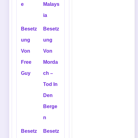
e
Malays
ia
Besetz
Besetz
ung
ung
Von
Von
Free
Morda
Guy
ch –
Tod In
Den
Berge
n
Besetz
Besetz