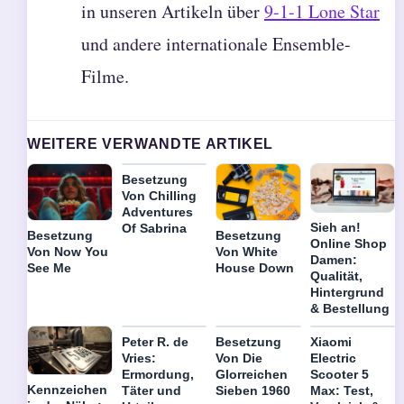
in unseren Artikeln über
9-1-1 Lone Star
und andere internationale Ensemble-
Filme.
WEITERE VERWANDTE ARTIKEL
Besetzung
Von Chilling
Adventures
Sieh an!
Of Sabrina
Besetzung
Besetzung
Online Shop
Von Now You
Von White
Damen:
See Me
House Down
Qualität,
Hintergrund
& Bestellung
Peter R. de
Besetzung
Xiaomi
Vries:
Von Die
Electric
Ermordung,
Glorreichen
Scooter 5
Kennzeichen
Täter und
Sieben 1960
Max: Test,