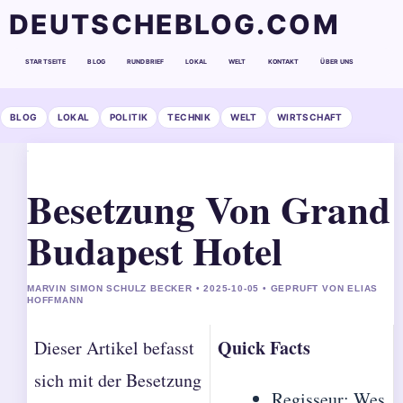
DEUTSCHEBLOG.COM
STARTSEITE
BLOG
RUNDBRIEF
LOKAL
WELT
KONTAKT
ÜBER UNS
BLOG
LOKAL
POLITIK
TECHNIK
WELT
WIRTSCHAFT
Besetzung Von Grand
Budapest Hotel
MARVIN SIMON SCHULZ BECKER • 2025-10-05 • GEPRUFT VON ELIAS
HOFFMANN
Quick Facts
Dieser Artikel befasst
sich mit der Besetzung
Regisseur: Wes