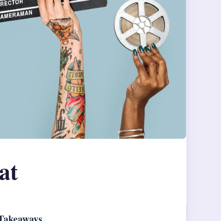
at
Takeaways