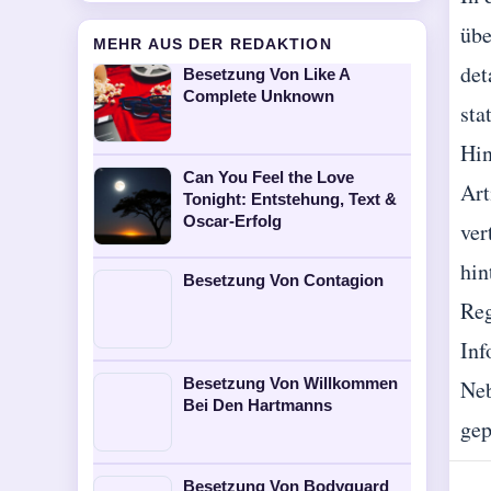
übe
MEHR AUS DER REDAKTION
det
Besetzung Von Like A
Complete Unknown
sta
Hin
Can You Feel the Love
Art
Tonight: Entstehung, Text &
Oscar-Erfolg
ver
hin
Besetzung Von Contagion
Reg
Inf
Besetzung Von Willkommen
Neb
Bei Den Hartmanns
gep
Besetzung Von Bodyguard