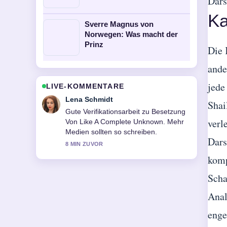
Dars
Ka
Sverre Magnus von
Norwegen: Was macht der
Prinz
Die 
ande
jede
LIVE-KOMMENTARE
Lena Schmidt
Shai
Gute Verifikationsarbeit zu Besetzung
verl
Von Like A Complete Unknown. Mehr
Medien sollten so schreiben.
Dars
8 MIN ZUVOR
komp
Scha
Anal
enge