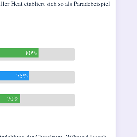
ler Heat etabliert sich so als Paradebeispiel
80%
75%
70%
Entwicklung der Charaktere. Während Joseph