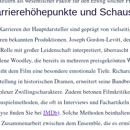
tellern als wesentlicher Faktor für den Erfolg solcher 
rrierehöhepunkte und Schau
Karrieren der Hauptdarsteller sind geprägt von vielsei
ren bekannten Produktionen. Joseph Gordon-Levitt, der
 Rolle mit großer Leidenschaft interpretiert, überrasch
lene Woodley, die bereits in mehreren preisgekrönten W
eiht dem Film eine besondere emotionale Tiefe. Richar
tellung in historischen Dramen, erweitert seine Bandbre
lexer Zwillingscharaktere. Zudem betonen Filmkritik
uspielmethoden, die oft in Interviews und Fachartikeln
yse finden Sie bei
IMDb
). Solche Methoden beinhalten 
 Zusammenarbeit zwischen dem Ensemble, die es ermög