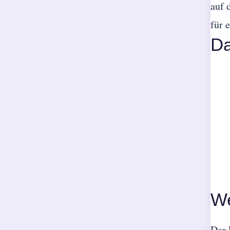
auf 
für 
Da
We
Der 