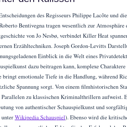
Entscheidungen des Regisseurs Philippe Lacôte und d
Roberto Bentivegna tragen wesentlich zur Atmosphäre d
geschichte von Jo Nesbø, verbindet Killer Heat spann
rnen Erzähltechniken. Joseph Gordon-Levitts Darstellun
nungsgeladenen Einblick in die Welt eines Privatdetekt
uspielkunst dazu beitragen kann, komplexe Charaktere 
e bringt emotionale Tiefe in die Handlung, während Ri
tzliche Spannung sorgt. Von einem filmhistorischen Stan
 Parallelen zu klassischen Kriminalthrillern aufweist. 
utung von authentischer Schauspielkunst und sorgfält
 unter
Wikipedia Schauspiel
). Ebenso wird die kritis