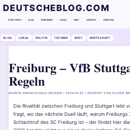
DEUTSCHEBLOG.COM
STARTSEITE
BLOG
RUNDBRIEF
LOKAL
WELT
KONTAKT
ÜBER UNS
BLOG
LOKAL
POLITIK
TECHNIK
WELT
WIRTSCHAFT
Freiburg – VfB Stuttga
Regeln
MARVIN SIMON SCHULZ BECKER • 2026-05-25 • GEPRUFT VON OLIVER W
Die Rivalität zwischen Freiburg und Stuttgart lebt 
fragt, wo das nächste Duell läuft, warum Freiburgs 
Schlachtruf des SC Freiburg ist – der findet hier d