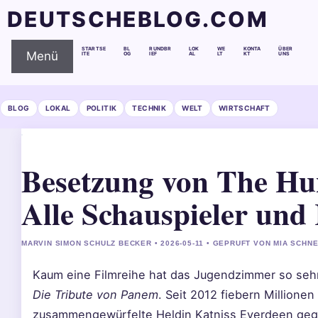
DEUTSCHEBLOG.COM
STARTSE
BL
RUNDBR
LOK
WE
KONTA
ÜBER
Menü
ITE
OG
IEF
AL
LT
KT
UNS
BLOG
LOKAL
POLITIK
TECHNIK
WELT
WIRTSCHAFT
Besetzung von The H
Alle Schauspieler und 
MARVIN SIMON SCHULZ BECKER • 2026-05-11 • GEPRUFT VON MIA SCHN
Kaum eine Filmreihe hat das Jugendzimmer so sehr
Die Tribute von Panem
. Seit 2012 fiebern Millionen
zusammengewürfelte Heldin Katniss Everdeen geg