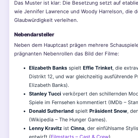
Das Muster ist klar: Die Besetzung setzt auf etabli
wie Jennifer Lawrence und Woody Harrelson, die d
Glaubwürdigkeit verleihen.
Nebendarsteller
Neben dem Hauptcast prägen mehrere Schauspiele
prägnanten Nebenrollen das Bild der Filme:
Elizabeth Banks
spielt
Effie Trinket
, die extra
Distrikt 12, und war gleichzeitig ausführende 
Elizabeth Banks).
Stanley Tucci
verkörpert den schillernden Mo
Spiele im Fernsehen kommentiert (IMDb – Stan
Donald Sutherland
spielt
Präsident Snow
, de
(Wikipedia – The Hunger Games).
Lenny Kravitz
ist
Cinna
, der einfühlsame Styli
entwirft (
Filmstarts – Cast & Crew
).