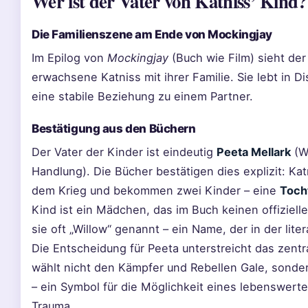
Wer ist der Vater von Katniss’ Kind?
Die Familienszene am Ende von Mockingjay
Im Epilog von
Mockingjay
(Buch wie Film) sieht de
erwachsene Katniss mit ihrer Familie. Sie lebt in Di
eine stabile Beziehung zu einem Partner.
Bestätigung aus den Büchern
Der Vater der Kinder ist eindeutig
Peeta Mellark
(Wi
Handlung). Die Bücher bestätigen dies explizit: Ka
dem Krieg und bekommen zwei Kinder – eine
Toch
Kind ist ein Mädchen, das im Buch keinen offiziell
sie oft „Willow“ genannt – ein Name, der in der lit
Die Entscheidung für Peeta unterstreicht das zent
wählt nicht den Kämpfer und Rebellen Gale, sonder
– ein Symbol für die Möglichkeit eines lebenswer
Trauma.