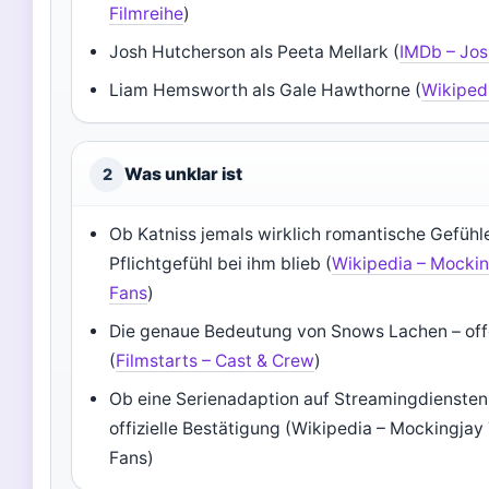
Filmreihe
)
Josh Hutcherson als Peeta Mellark (
IMDb – Jo
Liam Hemsworth als Gale Hawthorne (
Wikiped
Was unklar ist
2
Ob Katniss jemals wirklich romantische Gefühle
Pflichtgefühl bei ihm blieb (
Wikipedia – Mocking
Fans
)
Die genaue Bedeutung von Snows Lachen – offe
(
Filmstarts – Cast & Crew
)
Ob eine Serienadaption auf Streamingdiensten
offizielle Bestätigung (Wikipedia – Mockingjay T
Fans)