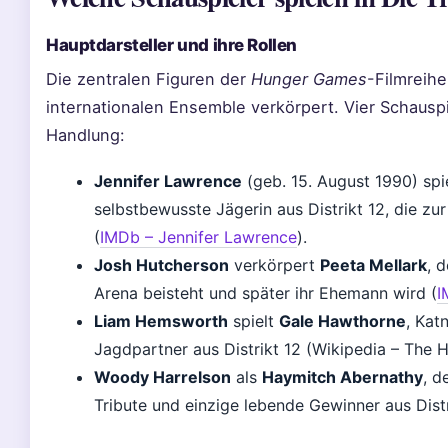
Hauptdarsteller und ihre Rollen
Die zentralen Figuren der
Hunger Games
-Filmreih
internationalen Ensemble verkörpert. Vier Schauspi
Handlung:
Jennifer Lawrence
(geb. 15. August 1990) spi
selbstbewusste Jägerin aus Distrikt 12, die zu
(
IMDb – Jennifer Lawrence
).
Josh Hutcherson
verkörpert
Peeta Mellark
, 
Arena beisteht und später ihr Ehemann wird (
I
Liam Hemsworth
spielt
Gale Hawthorne
, Kat
Jagdpartner aus Distrikt 12 (Wikipedia – The
Woody Harrelson
als
Haymitch Abernathy
, d
Tribute und einzige lebende Gewinner aus Dist