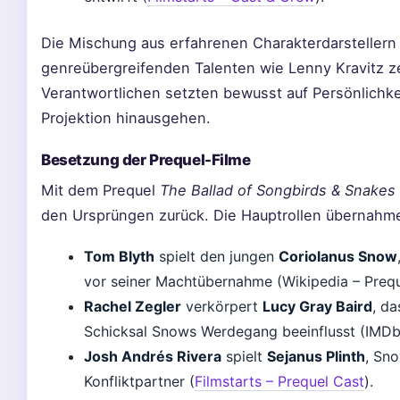
Die Mischung aus erfahrenen Charakterdarstellern
genreübergreifenden Talenten wie Lenny Kravitz ze
Verantwortlichen setzten bewusst auf Persönlichkei
Projektion hinausgehen.
Besetzung der Prequel-Filme
Mit dem Prequel
The Ballad of Songbirds & Snakes
den Ursprüngen zurück. Die Hauptrollen übernahm
Tom Blyth
spielt den jungen
Coriolanus Snow
vor seiner Machtübernahme (Wikipedia – Prequ
Rachel Zegler
verkörpert
Lucy Gray Baird
, da
Schicksal Snows Werdegang beeinflusst (IMDb 
Josh Andrés Rivera
spielt
Sejanus Plinth
, Sn
Konfliktpartner (
Filmstarts – Prequel Cast
).