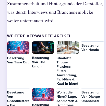
Zusammenarbeit und Hintergründe der Darsteller,
was durch Interviews und Brancheneinblicke
weiter untermauert wird.
WEITERE VERWANDTE ARTIKEL
Besetzung
Von Hustle
Besetzung
Besetzung
Charlotte
Von The
Von Time Cut
Tilbury
Union
Flawless
Filter:
Anwendung,
Farbtöne &
Kauf in Irland
Besetzung
Wo ist die
Besetzung
Von
Niere? Lage,
Von Django
Ghostbusters
Schmerzen &
Unchained
Besetzung
– Die
Symptome