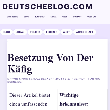
DEUTSCHEBLOG.COM
STARTSEITE
BLOG
RUNDBRIEF
LOKAL
WELT
KONTAKT
ÜBER UNS
BLOG
LOKAL
POLITIK
TECHNIK
WELT
WIRTSCHAFT
Besetzung Von Der
Käfig
MARVIN SIMON SCHULZ BECKER • 2025-09-17 • GEPRUFT VON MIA
SCHNEIDER
Wichtige
Dieser Artikel bietet
Erkenntnisse:
einen umfassenden