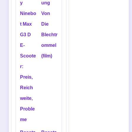
y
ung
Ninebo
Von
t Max
Die
G3 D
Blechtr
E-
ommel
Scoote
(film)
r:
Preis,
Reich
weite,
Proble
me