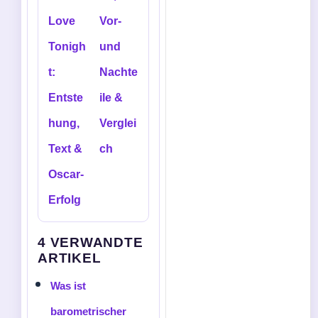
Love
Vor-
Tonigh
und
t:
Nachte
Entste
ile &
hung,
Verglei
Text &
ch
Oscar-
Erfolg
4 VERWANDTE
ARTIKEL
Was ist
barometrischer