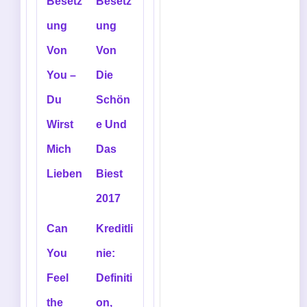
Besetz
Besetz
ung
ung
Von
Von
You –
Die
Du
Schön
Wirst
e Und
Mich
Das
Lieben
Biest
2017
Can
Kreditli
You
nie:
Feel
Definiti
the
on,