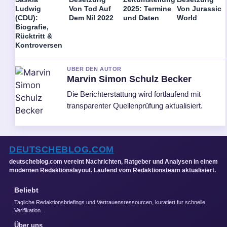
Ludwig
Von Tod Auf
2025: Termine
Von Jurassic
(CDU):
Dem Nil 2022
und Daten
World
Biografie,
Rücktritt &
Kontroversen
UBER DEN AUTOR
Marvin Simon Schulz Becker
Die Berichterstattung wird fortlaufend mit
transparenter Quellenprüfung aktualisiert.
DEUTSCHEBLOG.COM
deutscheblog.com vereint Nachrichten, Ratgeber und Analysen in einem
modernen Redaktionslayout. Laufend vom Redaktionsteam aktualisiert.
Beliebt
Tagliche Redaktionsbriefings und Vertrauensressourcen, kuratiert fur schnelle
Verifikation.
Über uns