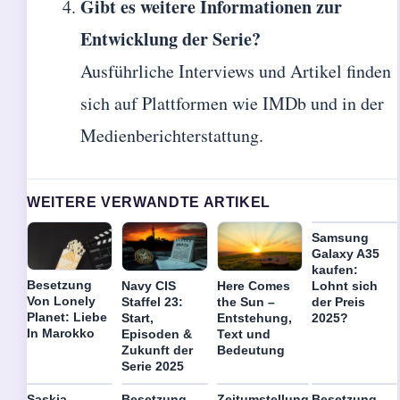
Gibt es weitere Informationen zur
Entwicklung der Serie?
Ausführliche Interviews und Artikel finden
sich auf Plattformen wie IMDb und in der
Medienberichterstattung.
WEITERE VERWANDTE ARTIKEL
Samsung
Galaxy A35
kaufen:
Besetzung
Navy CIS
Here Comes
Lohnt sich
Von Lonely
Staffel 23:
the Sun –
der Preis
Planet: Liebe
Start,
Entstehung,
2025?
In Marokko
Episoden &
Text und
Zukunft der
Bedeutung
Serie 2025
Saskia
Besetzung
Zeitumstellung
Besetzung