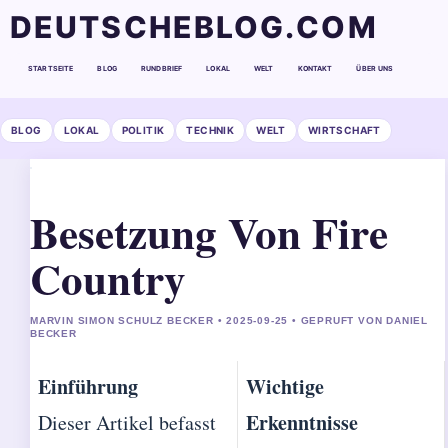
DEUTSCHEBLOG.COM
STARTSEITE
BLOG
RUNDBRIEF
LOKAL
WELT
KONTAKT
ÜBER UNS
BLOG
LOKAL
POLITIK
TECHNIK
WELT
WIRTSCHAFT
Besetzung Von Fire
Country
MARVIN SIMON SCHULZ BECKER • 2025-09-25 • GEPRUFT VON DANIEL
BECKER
Einführung
Wichtige
Erkenntnisse
Dieser Artikel befasst