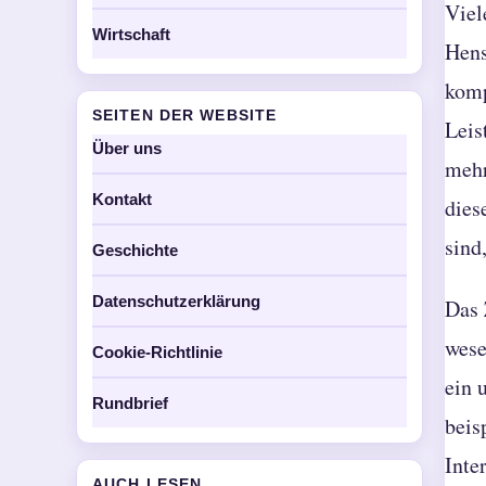
Viel
Wirtschaft
Hens
komp
SEITEN DER WEBSITE
Leis
Über uns
mehr
Kontakt
dies
sind
Geschichte
Datenschutzerklärung
Das 
wese
Cookie-Richtlinie
ein 
Rundbrief
beis
Inte
AUCH LESEN