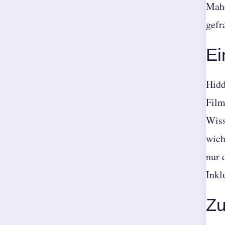
Mahe
gefra
Ei
Hidd
Film
Wiss
wich
nur 
Inkl
Z