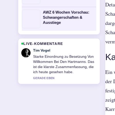
Deta
AWZ 6 Wochen Vorschau:
Scha
Schwangerschaften &
darg
Ausstiege
Scha
verm
LIVE-KOMMENTARE
Mila Kruger
Ka
Verfolge Besetzung Von Bodyguard
1992 genau – schaetze den
ausgewogenen Ton hier.
Ein 
3 MIN ZUVOR
der 
fest
zeig
Karr