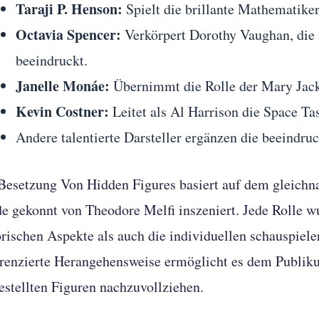
Taraji P. Henson:
Spielt die brillante Mathematike
Octavia Spencer:
Verkörpert Dorothy Vaughan, die 
beeindruckt.
Janelle Monáe:
Übernimmt die Rolle der Mary Jacks
Kevin Costner:
Leitet als Al Harrison die Space Ta
Andere talentierte Darsteller ergänzen die beeindru
Besetzung Von Hidden Figures basiert auf dem gleich
e gekonnt von Theodore Melfi inszeniert. Jede Rolle wu
orischen Aspekte als auch die individuellen schauspiel
erenzierte Herangehensweise ermöglicht es dem Publik
estellten Figuren nachzuvollziehen.