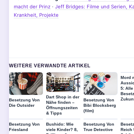
macht der Prinz
·
Jeff Bridges: Filme und Serien, Ka
Krankheit, Projekte
WEITERE VERWANDTE ARTIKEL
Mord m
Aussic
5: Alle
Beset
Dart Shop in der
Zukun
Besetzung Von
Besetzung Von
Nähe finden –
Die Outsider
Bibi Blocksberg
Öffnungszeiten
(film)
& Tipps
Besetzung Von
Bushido: Wie
Besetzung Von
Beset
Friesland
viele Kinder? 8,
True Detective
Reich