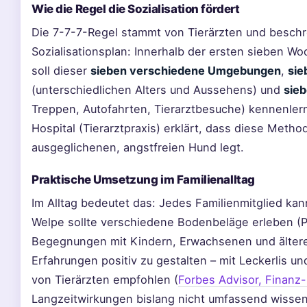
Wie die Regel die Sozialisation fördert
Die 7-7-7-Regel stammt von Tierärzten und beschre
Sozialisationsplan: Innerhalb der ersten sieben 
soll dieser
sieben verschiedene Umgebungen
,
sie
(unterschiedlichen Alters und Aussehens) und
sie
Treppen, Autofahrten, Tierarztbesuche) kennenlern
Hospital (Tierarztpraxis) erklärt, dass diese Metho
ausgeglichenen, angstfreien Hund legt.
Praktische Umsetzung im Familienalltag
Im Alltag bedeutet das: Jedes Familienmitglied kann
Welpe sollte verschiedene Bodenbeläge erleben (Pa
Begegnungen mit Kindern, Erwachsenen und ältere
Erfahrungen positiv zu gestalten – mit Leckerlis u
von Tierärzten empfohlen (
Forbes Advisor, Finanz-
Langzeitwirkungen bislang nicht umfassend wissens