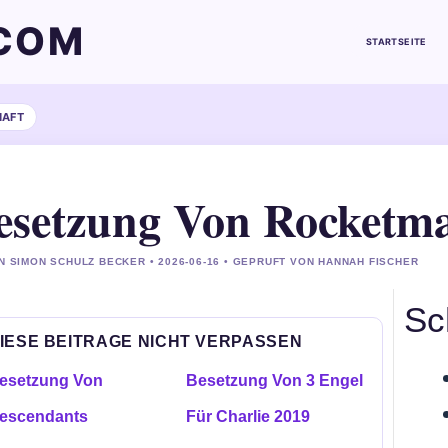
COM
STARTSEITE
HAFT
esetzung Von Rocketm
N SIMON SCHULZ BECKER • 2026-06-16 • GEPRUFT VON HANNAH FISCHER
Sc
IESE BEITRAGE NICHT VERPASSEN
esetzung Von
Besetzung Von 3 Engel
escendants
Für Charlie 2019