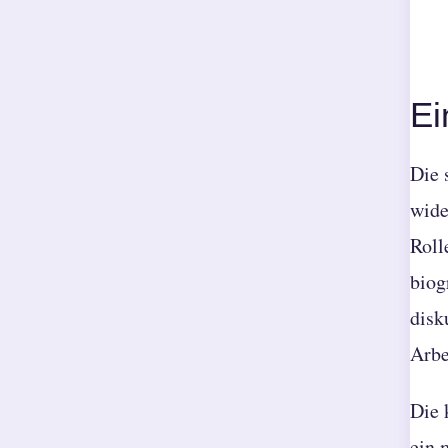
Ei
Die 
wide
Roll
biog
disk
Arbe
Die 
ein 