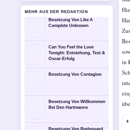
Hie
MEHR AUS DER REDAKTION
Hau
Besetzung Von Like A
Complete Unknown
Zus
Bes
Can You Feel the Love
sow
Tonight: Entstehung, Text &
Oscar-Erfolg
in 
Sch
Besetzung Von Contagion
int
ein
Besetzung Von Willkommen
übe
Bei Den Hartmanns
4
Besetzung Von Bodyguard