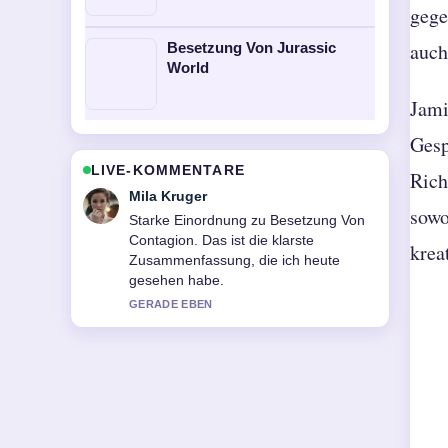
gege
auch
Besetzung Von Jurassic
World
Jami
Gesp
LIVE-KOMMENTARE
Rich
Jonas Wagner
sowo
Verfolge Besetzung Von Like A
Complete Unknown genau – schaetze
krea
den ausgewogenen Ton hier.
3 MIN ZUVOR