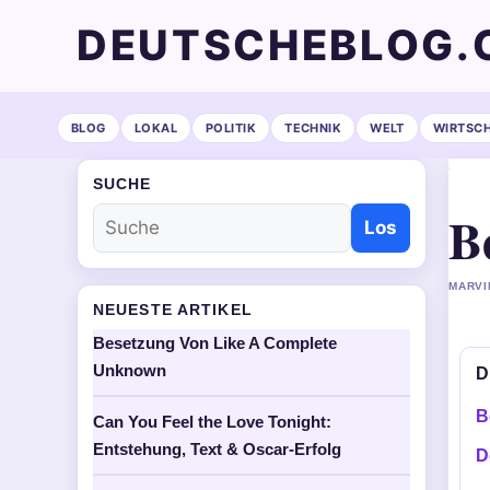
DEUTSCHEBLOG.
BLOG
LOKAL
POLITIK
TECHNIK
WELT
WIRTSC
SUCHE
B
Los
MARVI
NEUESTE ARTIKEL
Besetzung Von Like A Complete
Unknown
D
B
Can You Feel the Love Tonight:
Entstehung, Text & Oscar-Erfolg
D