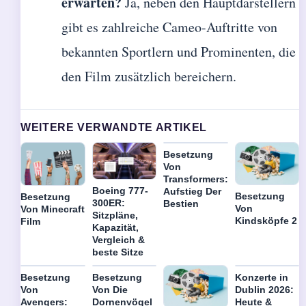
erwarten?
Ja, neben den Hauptdarstellern
gibt es zahlreiche Cameo-Auftritte von
bekannten Sportlern und Prominenten, die
den Film zusätzlich bereichern.
WEITERE VERWANDTE ARTIKEL
Besetzung
Von
Transformers:
Boeing 777-
Aufstieg Der
Besetzung
Besetzung
300ER:
Bestien
Von
Von Minecraft
Sitzpläne,
Kindsköpfe 2
Film
Kapazität,
Vergleich &
beste Sitze
Besetzung
Besetzung
Konzerte in
Von
Von Die
Dublin 2026:
Avengers:
Dornenvögel
Heute &