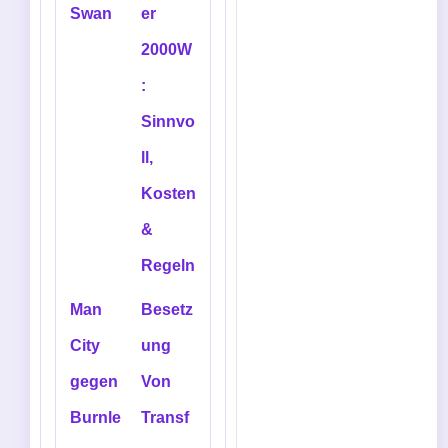
Swan
er
2000W
:
Sinnvo
ll,
Kosten
&
Regeln
Man
Besetz
City
ung
gegen
Von
Burnle
Transf