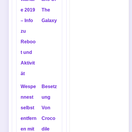
e 2019
The
– Info
Galaxy
zu
Reboo
t und
Aktivit
ät
Wespe
Besetz
nnest
ung
selbst
Von
entfern
Croco
en mit
dile