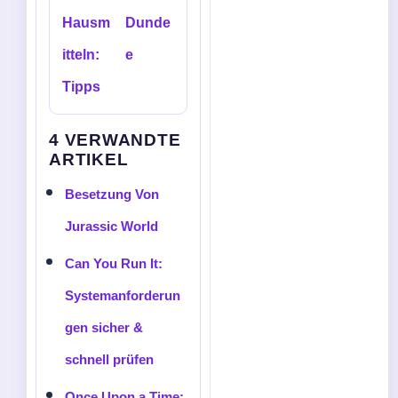
Hausm
Dunde
itteln:
e
Tipps
4 VERWANDTE
ARTIKEL
Besetzung Von
Jurassic World
Can You Run It:
Systemanforderun
gen sicher &
schnell prüfen
Once Upon a Time: