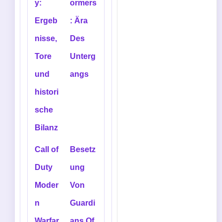
y:
ormers
Ergeb
: Ära
nisse,
Des
Tore
Unterg
und
angs
histori
sche
Bilanz
Call of
Besetz
Duty
ung
Moder
Von
n
Guardi
Warfar
ans Of