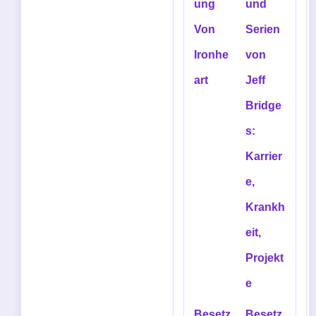
ung
und
Von
Serien
Ironhe
von
art
Jeff
Bridge
s:
Karrier
e,
Krankh
eit,
Projekt
e
Besetz
Besetz