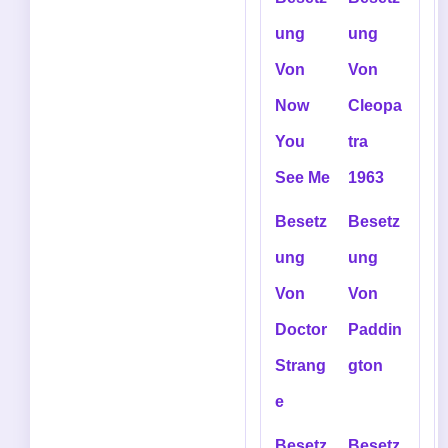
ung
ung
Von
Von
Now
Cleopa
You
tra
See Me
1963
Besetz
Besetz
ung
ung
Von
Von
Doctor
Paddin
Strang
gton
e
Besetz
Besetz