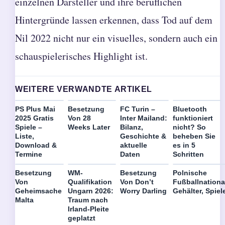
einzelnen Darsteller und ihre beruflichen
Hintergründe lassen erkennen, dass Tod auf dem
Nil 2022 nicht nur ein visuelles, sondern auch ein
schauspielerisches Highlight ist.
WEITERE VERWANDTE ARTIKEL
PS Plus Mai
Besetzung
FC Turin –
Bluetooth
2025 Gratis
Von 28
Inter Mailand:
funktioniert
Spiele –
Weeks Later
Bilanz,
nicht? So
Liste,
Geschichte &
beheben Sie
Download &
aktuelle
es in 5
Termine
Daten
Schritten
Besetzung
WM-
Besetzung
Polnische
Von
Qualifikation
Von Don’t
Fußballnationa
Geheimsache
Ungarn 2026:
Worry Darling
Gehälter, Spiel
Malta
Traum nach
Irland-Pleite
geplatzt