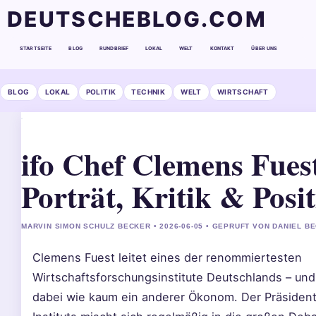
DEUTSCHEBLOG.COM
STARTSEITE
BLOG
RUNDBRIEF
LOKAL
WELT
KONTAKT
ÜBER UNS
BLOG
LOKAL
POLITIK
TECHNIK
WELT
WIRTSCHAFT
ifo Chef Clemens Fues
Porträt, Kritik & Posi
MARVIN SIMON SCHULZ BECKER • 2026-06-05 • GEPRUFT VON DANIEL B
Clemens Fuest leitet eines der renommiertesten
Wirtschaftsforschungsinstitute Deutschlands – und 
dabei wie kaum ein anderer Ökonom. Der Präsident