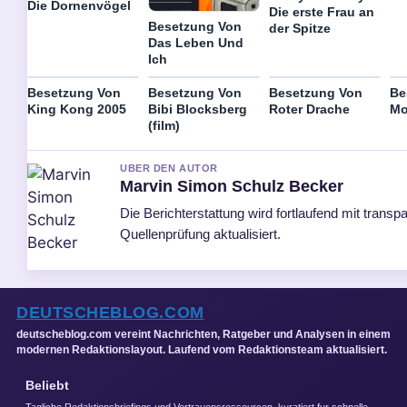
Die Dornenvögel
Die erste Frau an
Besetzung Von
der Spitze
Das Leben Und
Ich
Besetzung Von
Besetzung Von
Besetzung Von
Be
King Kong 2005
Bibi Blocksberg
Roter Drache
Mo
(film)
UBER DEN AUTOR
Marvin Simon Schulz Becker
Die Berichterstattung wird fortlaufend mit transp
Quellenprüfung aktualisiert.
DEUTSCHEBLOG.COM
deutscheblog.com vereint Nachrichten, Ratgeber und Analysen in einem
modernen Redaktionslayout. Laufend vom Redaktionsteam aktualisiert.
Beliebt
Tagliche Redaktionsbriefings und Vertrauensressourcen, kuratiert fur schnelle