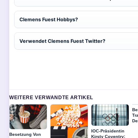
Clemens Fuest Hobbys?
Verwendet Clemens Fuest Twitter?
WEITERE VERWANDTE ARTIKEL
Be
Tr
De
IOC-Präsidentin
Besetzung Von
Kirsty Coventry: