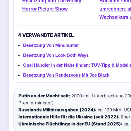
Besetzung Von The Rocky
Britische Pfun
Horror Picture Show
umrechnen: ak
Wechselkurs 
4 VERWANDTE ARTIKEL
Besetzung Von Mindhunter
Besetzung Von Look Both Ways
Opel Händler in der Nähe finden: TÜV-Tipp & Modell
Besetzung Von Rendezvous Mit Joe Black
Putin an der Macht seit:
2000 (mit Unterbrechung 20
Premierminister) ·
Russlands Militärausgaben (2024):
ca. 120 Mrd. US
Internationale Hilfe für die Ukraine (seit 2022):
über 
Ukrainische Flüchtlinge in der EU (Stand 2025):
ca. 