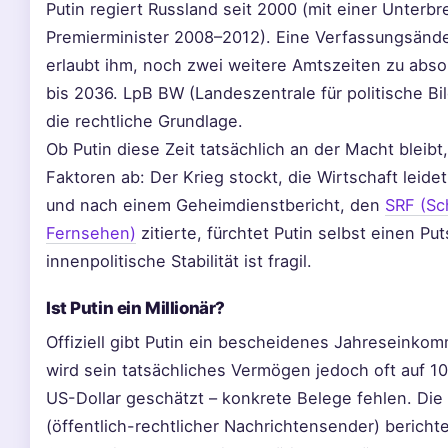
Putin regiert Russland seit 2000 (mit einer Unterb
Premierminister 2008–2012). Eine Verfassungsänd
erlaubt ihm, noch zwei weitere Amtszeiten zu absol
bis 2036. LpB BW (Landeszentrale für politische B
die rechtliche Grundlage.
Ob Putin diese Zeit tatsächlich an der Macht bleib
Faktoren ab: Der Krieg stockt, die Wirtschaft leide
und nach einem Geheimdienstbericht, den
SRF (Sc
Fernsehen)
zitierte, fürchtet Putin selbst einen Pu
innenpolitische Stabilität ist fragil.
Ist Putin ein Millionär?
Offiziell gibt Putin ein bescheidenes Jahreseinko
wird sein tatsächliches Vermögen jedoch oft auf 10
US-Dollar geschätzt – konkrete Belege fehlen. Di
(öffentlich-rechtlicher Nachrichtensender) bericht