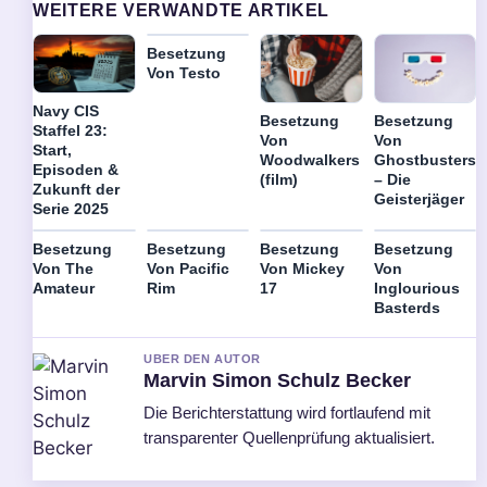
WEITERE VERWANDTE ARTIKEL
Besetzung
Von Testo
Navy CIS
Besetzung
Besetzung
Staffel 23:
Von
Von
Start,
Woodwalkers
Ghostbusters
Episoden &
(film)
– Die
Zukunft der
Geisterjäger
Serie 2025
Besetzung
Besetzung
Besetzung
Besetzung
Von The
Von Pacific
Von Mickey
Von
Amateur
Rim
17
Inglourious
Basterds
UBER DEN AUTOR
Marvin Simon Schulz Becker
Die Berichterstattung wird fortlaufend mit
transparenter Quellenprüfung aktualisiert.