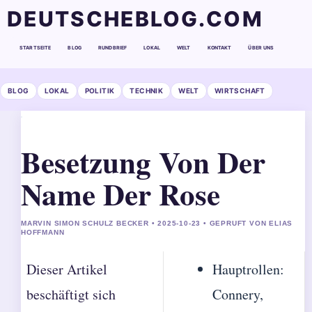
DEUTSCHEBLOG.COM
STARTSEITE
BLOG
RUNDBRIEF
LOKAL
WELT
KONTAKT
ÜBER UNS
BLOG
LOKAL
POLITIK
TECHNIK
WELT
WIRTSCHAFT
Besetzung Von Der
Name Der Rose
MARVIN SIMON SCHULZ BECKER • 2025-10-23 • GEPRUFT VON ELIAS
HOFFMANN
Dieser Artikel
Hauptrollen:
beschäftigt sich
Connery,