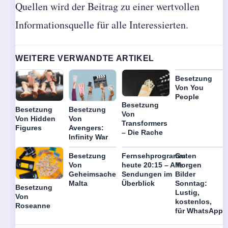
Quellen wird der Beitrag zu einer wertvollen
Informationsquelle für alle Interessierten.
WEITERE VERWANDTE ARTIKEL
Besetzung
Von You
People
Besetzung
Besetzung
Besetzung
Von
Von Hidden
Von
Transformers
Figures
Avengers:
– Die Rache
Infinity War
Besetzung
Fernsehprogramm
Guten
Von
heute 20:15 – Alle
Morgen
Geheimsache
Sendungen im
Bilder
Malta
Überblick
Sonntag:
Besetzung
Lustig,
Von
kostenlos,
Roseanne
für WhatsApp