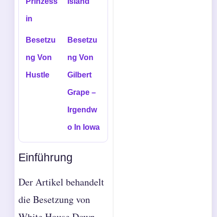
Prinzess
Island
in
Besetzu
Besetzu
ng Von
ng Von
Hustle
Gilbert
Grape –
Irgendw
o In Iowa
Einführung
Der Artikel behandelt
die Besetzung von
White House Down