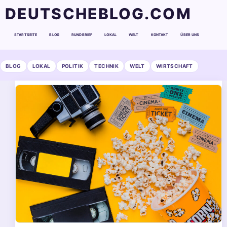
DEUTSCHEBLOG.COM
STARTSEITE
BLOG
RUNDBRIEF
LOKAL
WELT
KONTAKT
ÜBER UNS
BLOG
LOKAL
POLITIK
TECHNIK
WELT
WIRTSCHAFT