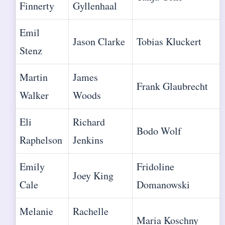
Finnerty
Gyllenhaal
Emil
Jason Clarke
Tobias Kluckert
Stenz
Martin
James
Frank Glaubrecht
Walker
Woods
Eli
Richard
Bodo Wolf
Raphelson
Jenkins
Emily
Fridoline
Joey King
Cale
Domanowski
Melanie
Rachelle
Maria Koschny