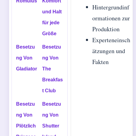
Romulus
Komfort
Hintergrundinf
und Halt
ormationen zur
für jede
Produktion
Größe
Experteneinsch
Besetzu
Besetzu
ätzungen und
ng Von
ng Von
Fakten
Gladiator
The
Breakfas
t Club
Besetzu
Besetzu
ng Von
ng Von
Plötzlich
Shutter