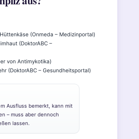
npilz aus?
it Hüttenkäse (Onmeda – Medizinportal)
eimhaut (DoktorABC –
ler von Antimykotika)
hr (DoktorABC – Gesundheitsportal)
em Ausfluss bemerkt, kann mit
ehen – muss aber dennoch
eßen lassen.