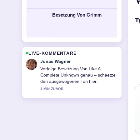
W
Besetzung Von Grimm
T
LIVE-KOMMENTARE
Lena Schmidt
Hilfreicher Kontext zu Can You Feel
the Love Tonight: Entstehung,.... Bitte
haltet diesen Liveticker aktuell.
6 MIN ZUVOR