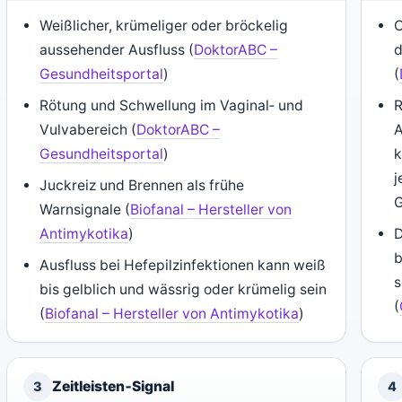
Weißlicher, krümeliger oder bröckelig
O
aussehender Ausfluss (
DoktorABC –
d
Gesundheitsportal
)
(
Rötung und Schwellung im Vaginal‑ und
R
Vulvabereich (
DoktorABC –
A
Gesundheitsportal
)
k
j
Juckreiz und Brennen als frühe
G
Warnsignale (
Biofanal – Hersteller von
Antimykotika
)
D
b
Ausfluss bei Hefepilzinfektionen kann weiß
s
bis gelblich und wässrig oder krümelig sein
(
(
Biofanal – Hersteller von Antimykotika
)
Zeitleisten‑Signal
3
4