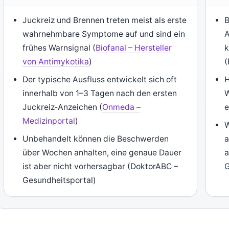
Juckreiz und Brennen treten meist als erste
B
wahrnehmbare Symptome auf und sind ein
A
frühes Warnsignal (
Biofanal – Hersteller
k
von Antimykotika
)
(
Der typische Ausfluss entwickelt sich oft
H
innerhalb von 1–3 Tagen nach den ersten
W
Juckreiz‑Anzeichen (
Onmeda –
e
Medizinportal
)
W
Unbehandelt können die Beschwerden
a
über Wochen anhalten, eine genaue Dauer
a
ist aber nicht vorhersagbar (DoktorABC –
G
Gesundheitsportal)