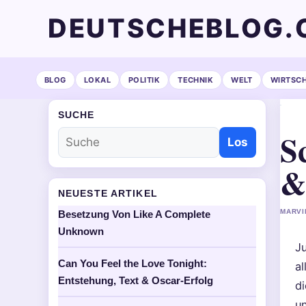
DEUTSCHEBLOG.
BLOG
LOKAL
POLITIK
TECHNIK
WELT
WIRTSC
SUCHE
S
Los
&
NEUESTE ARTIKEL
MARVI
Besetzung Von Like A Complete
Unknown
Ju
Can You Feel the Love Tonight:
al
Entstehung, Text & Oscar-Erfolg
d
u