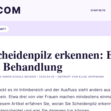
COM
STARTSEITE
HAFT
cheidenpilz erkennen: 
 Behandlung
N SIMON SCHULZ BECKER • 2026-06-03 • GEPRUFT VON ELIAS HOFFMANN
ckt es im Intimbereich und der Ausfluss sieht anders aus
lein. Etwa drei von vier Frauen machen mindestens einmal
iesem Artikel erfahren Sie, woran Sie Scheidenpilz erken
nterscheidet und was Sie dagegen tun können.