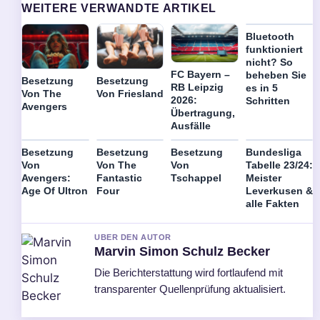
WEITERE VERWANDTE ARTIKEL
Bluetooth
funktioniert
nicht? So
FC Bayern –
beheben Sie
Besetzung
Besetzung
RB Leipzig
es in 5
Von The
Von Friesland
2026:
Schritten
Avengers
Übertragung,
Ausfälle
Besetzung
Besetzung
Besetzung
Bundesliga
Von
Von The
Von
Tabelle 23/24:
Avengers:
Fantastic
Tschappel
Meister
Age Of Ultron
Four
Leverkusen &
alle Fakten
UBER DEN AUTOR
Marvin Simon Schulz Becker
Die Berichterstattung wird fortlaufend mit
transparenter Quellenprüfung aktualisiert.