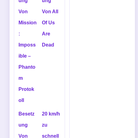
ung
ung
Von
Von All
Mission
Of Us
:
Are
Imposs
Dead
ible –
Phanto
m
Protok
oll
Besetz
20 km/h
ung
zu
Von
schnell