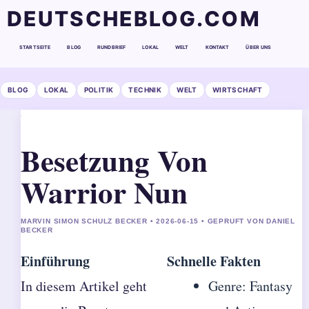
DEUTSCHEBLOG.COM
STARTSEITE
BLOG
RUNDBRIEF
LOKAL
WELT
KONTAKT
ÜBER UNS
BLOG
LOKAL
POLITIK
TECHNIK
WELT
WIRTSCHAFT
Besetzung Von
Warrior Nun
MARVIN SIMON SCHULZ BECKER • 2026-06-15 • GEPRUFT VON DANIEL
BECKER
Einführung
Schnelle Fakten
In diesem Artikel geht
Genre: Fantasy