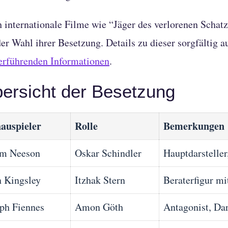
 internationale Filme wie “Jäger des verlorenen Schatze
der Wahl ihrer Besetzung. Details zu dieser sorgfältig 
erführenden Informationen
.
ersicht der Besetzung
auspieler
Rolle
Bemerkungen
am Neeson
Oskar Schindler
Hauptdarsteller
 Kingsley
Itzhak Stern
Beraterfigur m
ph Fiennes
Amon Göth
Antagonist, Da