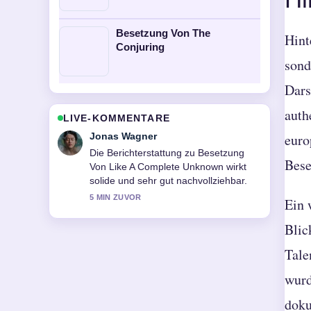
Besetzung Von The
Hint
Conjuring
sond
Dars
auth
LIVE-KOMMENTARE
Lena Schmidt
euro
Gute Verifikationsarbeit zu Can You
Bese
Feel the Love Tonight: Entstehung,....
Mehr Medien sollten so schreiben.
7 MIN ZUVOR
Ein 
Blic
Tale
wurd
doku