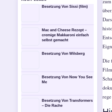
zum 
Besetzung Von Sissi (film)
über
Dars
hist
Mac and Cheese Rezept –
cremige Makkaroni einfach
Ents
selbst gemacht
Eign
Besetzung Von Wilsberg
Die 
Film
Besetzung Von Now You See
Scha
Me
doku
rege
Besetzung Von Transformers
– Die Rache
Hi