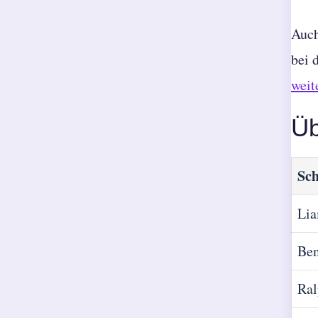
Auch
bei 
weit
Üb
Sch
Li
Ben
Ral