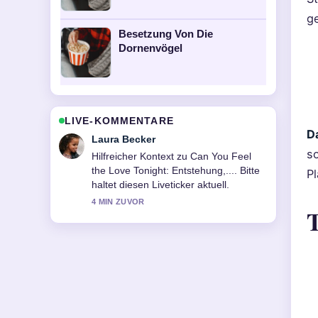
g
Besetzung Von Die
Dornenvögel
LIVE-KOMMENTARE
D
Nico Hoffmann
so
Die Berichterstattung zu Besetzung
Von Contagion wirkt solide und sehr
Pl
gut nachvollziehbar.
6 MIN ZUVOR
T