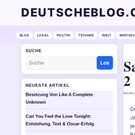
DEUTSCHEBLOG.
BLOG
LOKAL
POLITIK
TECHNIK
WELT
WIRTSC
SUCHE
Sa
Los
2
NEUESTE ARTIKEL
MARVI
Besetzung Von Like A Complete
Unknown
Di
Can You Feel the Love Tonight:
Ja
Entstehung, Text & Oscar-Erfolg
je
Ba