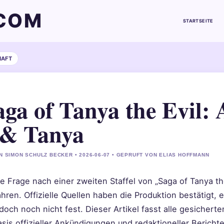
COM
STARTSEITE
HAFT
ga of Tanya the Evil: A
 & Tanya
N SIMON SCHULZ BECKER • 2026-06-07 • GEPRUFT VON ELIAS HOFFMANN
e Frage nach einer zweiten Staffel von „Saga of Tanya the
hren. Offizielle Quellen haben die Produktion bestätigt,
doch noch nicht fest. Dieser Artikel fasst alle gesicher
sis offizieller Ankündigungen und redaktioneller Berichte