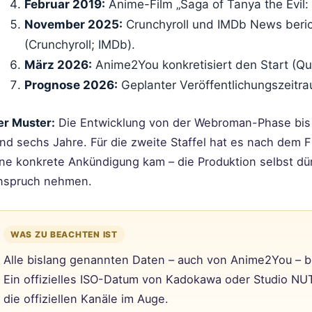
Februar 2019:
Anime-Film „Saga of Tanya the Evil:
November 2025:
Crunchyroll und IMDb News beric
(Crunchyroll; IMDb).
März 2026:
Anime2You konkretisiert den Start (Qu
Prognose 2026:
Geplanter Veröffentlichungszeitrau
er Muster:
Die Entwicklung von der Webroman-Phase bis
nd sechs Jahre. Für die zweite Staffel hat es nach dem F
ine konkrete Ankündigung kam – die Produktion selbst dür
nspruch nehmen.
WAS ZU BEACHTEN IST
Alle bislang genannten Daten – auch von Anime2You – b
Ein offizielles ISO-Datum von Kadokawa oder Studio NUT 
die offiziellen Kanäle im Auge.