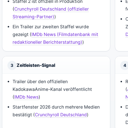
Staffel 2 ist offiziell in Produktion
E
(
Crunchyroll Deutschland (offizieller
f
Streaming-Partner)
)
O
Ein Trailer zur zweiten Staffel wurde
Z
gezeigt (
IMDb News (Filmdatenbank mit
D
redaktioneller Berichterstattung)
)
Zeitleisten-Signal
3
4
Trailer über den offiziellen
R
KadokawaAnime-Kanal veröffentlicht
(
(
IMDb News
)
N
Startfenster 2026 durch mehrere Medien
D
bestätigt (
Crunchyroll Deutschland
)
d
D