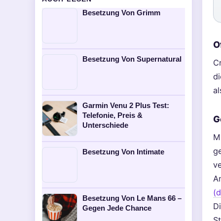
Besetzung Von Grimm
O
Besetzung Von Supernatural
Cr
d
a
Garmin Venu 2 Plus Test:
Telefonie, Preis &
G
Unterschiede
M
g
Besetzung Von Intimate
ve
A
(
Besetzung Von Le Mans 66 –
D
Gegen Jede Chance
St