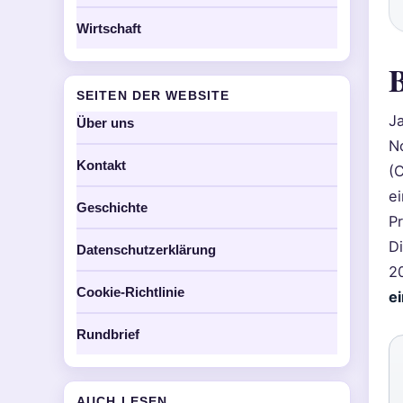
Wirtschaft
B
SEITEN DER WEBSITE
Ja
Über uns
No
Kontakt
(C
e
Geschichte
Pr
Di
Datenschutzerklärung
20
Cookie-Richtlinie
e
Rundbrief
AUCH LESEN