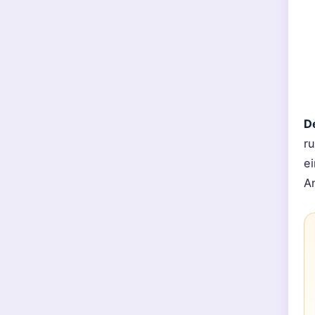
D
ru
e
A