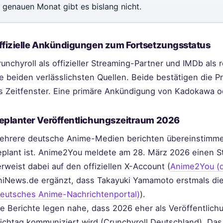
genauen Monat gibt es bislang nicht.
ffizielle Ankündigungen zum Fortsetzungsstatus
unchyroll als offizieller Streaming-Partner und IMDb als 
ie beiden verlässlichsten Quellen. Beide bestätigen die 
ls Zeitfenster. Eine primäre Ankündigung von Kadokawa o
eplanter Veröffentlichungszeitraum 2026
ehrere deutsche Anime-Medien berichten übereinstimmen
eplant ist. Anime2You meldete am 28. März 2026 einen St
rweist dabei auf den offiziellen X-Account (
Anime2You (d
niNews.de ergänzt, dass Takayuki Yamamoto erstmals die
deutsches Anime-Nachrichtenportal)
).
ie Berichte legen nahe, dass 2026 eher als Veröffentlich
ichtag kommuniziert wird (Crunchyroll Deutschland). Das 