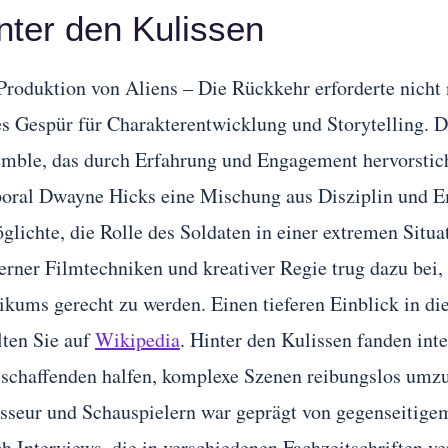
nter den Kulissen
Produktion von Aliens – Die Rückkehr erforderte nicht
es Gespür für Charakterentwicklung und Storytelling. D
mble, das durch Erfahrung und Engagement hervorstich
oral Dwayne Hicks eine Mischung aus Disziplin und Em
glichte, die Rolle des Soldaten in einer extremen Situ
rner Filmtechniken und kreativer Regie trug dazu bei,
ikums gerecht zu werden. Einen tieferen Einblick in d
lten Sie auf
Wikipedia
. Hinter den Kulissen fanden int
schaffenden halfen, komplexe Szenen reibungslos umz
sseur und Schauspielern war geprägt von gegenseitige
h Interviews, die in verschiedenen Fachzeitschriften ve