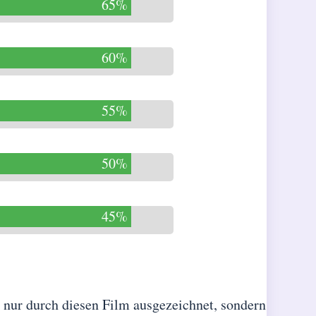
65%
60%
55%
50%
45%
 nur durch diesen Film ausgezeichnet, sondern