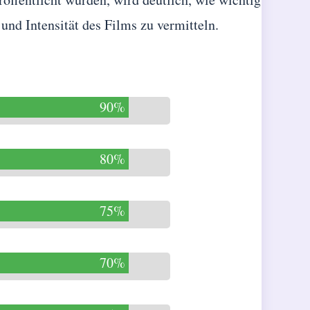
nd Intensität des Films zu vermitteln.
90%
80%
75%
70%