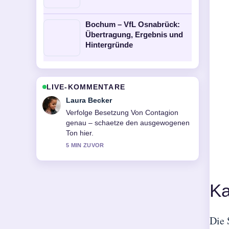
Bochum – VfL Osnabrück:
Übertragung, Ergebnis und
Hintergründe
LIVE-KOMMENTARE
Nico Hoffmann
Hilfreicher Kontext zu Besetzung Von
Like A Complete Unknown. Bitte haltet
diesen Liveticker aktuell.
7 MIN ZUVOR
Ka
Die 