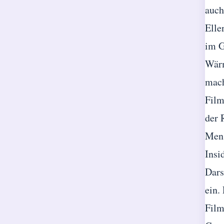
auch
Elle
im G
Wärm
mach
Film
der 
Mens
Insi
Dars
ein.
Film