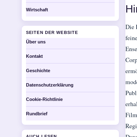
Hi
Wirtschaft
Die 
SEITEN DER WEBSITE
fein
Über uns
Ense
Kontakt
Corp
ermö
Geschichte
mode
Datenschutzerklärung
Publ
Cookie-Richtlinie
erha
Film
Rundbrief
Regi
Durc
AUCH LESEN