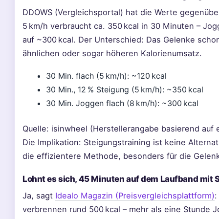
DDOWS (Vergleichsportal) hat die Werte gegenüber
5 km/h verbraucht ca. 350 kcal in 30 Minuten – Jo
auf ~300 kcal. Der Unterschied: Das Gelenke sch
ähnlichen oder sogar höheren Kalorienumsatz.
30 Min. flach (5 km/h): ~120 kcal
30 Min., 12 % Steigung (5 km/h): ~350 kcal
30 Min. Joggen flach (8 km/h): ~300 kcal
Quelle: isinwheel (Herstellerangabe basierend auf
Die Implikation: Steigungstraining ist keine Alternat
die effizientere Methode, besonders für die Gelen
Lohnt es sich, 45 Minuten auf dem Laufband mit S
Ja, sagt
Idealo Magazin (Preisvergleichsplattform)
:
verbrennen rund 500 kcal – mehr als eine Stunde 