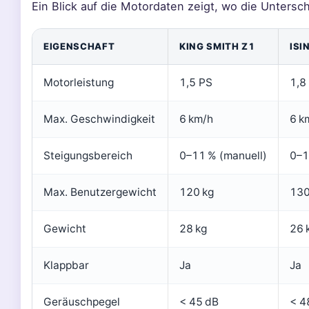
Ein Blick auf die Motordaten zeigt, wo die Untersch
EIGENSCHAFT
KING SMITH Z1
ISI
Motorleistung
1,5 PS
1,8
Max. Geschwindigkeit
6 km/h
6 k
Steigungsbereich
0–11 % (manuell)
0–1
Max. Benutzergewicht
120 kg
130
Gewicht
28 kg
26 
Klappbar
Ja
Ja
Geräuschpegel
< 45 dB
< 4