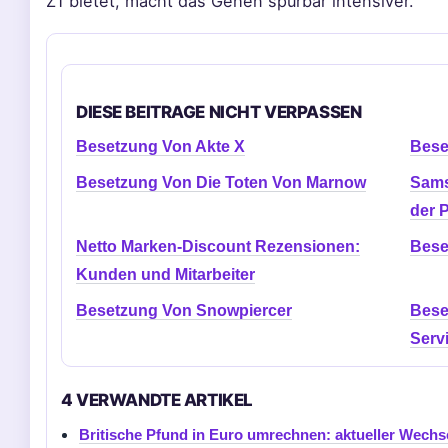
Z1 bietet, macht das Gehen spürbar intensiver.
DIESE BEITRAGE NICHT VERPASSEN
Besetzung Von Akte X
Bese
Besetzung Von Die Toten Von Marnow
Sams
der 
Netto Marken-Discount Rezensionen:
Bese
Kunden und Mitarbeiter
Besetzung Von Snowpiercer
Bese
Serv
4 VERWANDTE ARTIKEL
Britische Pfund in Euro umrechnen: aktueller Wechs