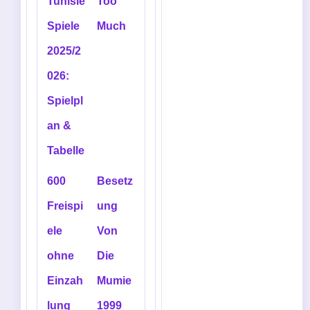
Tunisie
Too
Spiele
Much
2025/2
026:
Spielpl
an &
Tabelle
600
Besetz
Freispi
ung
ele
Von
ohne
Die
Einzah
Mumie
lung
1999