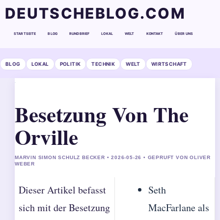
DEUTSCHEBLOG.COM
STARTSEITE
BLOG
RUNDBRIEF
LOKAL
WELT
KONTAKT
ÜBER UNS
BLOG
LOKAL
POLITIK
TECHNIK
WELT
WIRTSCHAFT
Besetzung Von The
Orville
MARVIN SIMON SCHULZ BECKER • 2026-05-26 • GEPRUFT VON OLIVER
WEBER
Dieser Artikel befasst
Seth
sich mit der Besetzung
MacFarlane als