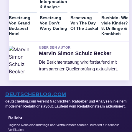
Interpretation
& Analyse
Besetzung
Besetzung
Besetzung
Bushido: Wie
Von Grand
Von Don’t
Von The Day
viele Kinder?
Budapest
Worry Darling
Of The Jackal
8, Drillinge &
Hotel
Krankheit
UBER DEN AUTOR
Marvin Simon Schulz Becker
Die Berichterstattung wird fortlaufend mit
transparenter Quellenprüfung aktualisiert.
DEUTSCHEBLOG.COM
deutscheblog.com vereint Nachrichten, Ratgeber und Analysen in einem
modernen Redaktionslayout. Laufend vom Redaktionsteam aktualisiert.
Beliebt
Tagliche Redaktionsbriefings und Vertrauensressourcen, kuratiert fur schnelle
Verifikation.